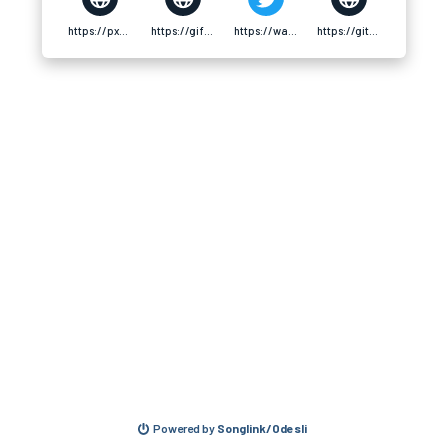
https://pxhere.com/en/photographer-me/5024608
https://gifyu.com/yckjchemcom
https://wakelet.com/@yckjchemcom
https://gitee.com/yckjchemcom
Powered by
Songlink/Odesli