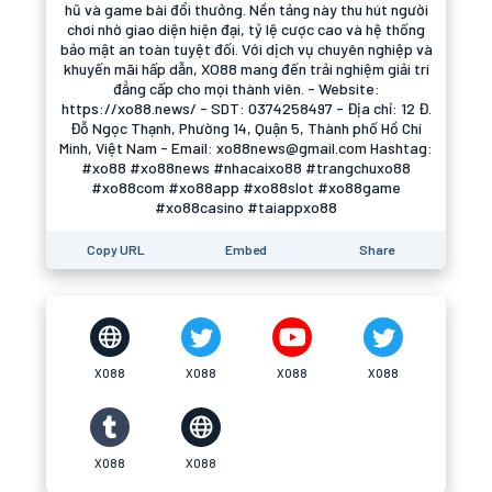
hũ và game bài đổi thưởng. Nền tảng này thu hút người
chơi nhờ giao diện hiện đại, tỷ lệ cược cao và hệ thống
bảo mật an toàn tuyệt đối. Với dịch vụ chuyên nghiệp và
khuyến mãi hấp dẫn, XO88 mang đến trải nghiệm giải trí
đẳng cấp cho mọi thành viên. - Website:
https://xo88.news/ - SDT: 0374258497 - Địa chỉ: 12 Đ.
Đỗ Ngọc Thạnh, Phường 14, Quận 5, Thành phố Hồ Chí
Minh, Việt Nam - Email: xo88news@gmail.com Hashtag:
#xo88 #xo88news #nhacaixo88 #trangchuxo88
#xo88com #xo88app #xo88slot #xo88game
#xo88casino #taiappxo88
Copy URL
Embed
Share
XO88
XO88
XO88
XO88
XO88
XO88