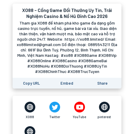
XO88 – Cổng Game Đổi Thưởng Uy Tín, Trải
Nghiệm Casino & Nổ Hũ Đỉnh Cao 2026
Tham gia XO88 để khám phá kho game đa dạng gồm
casino trực tuyến, nổ hũ, game bài và tài xỉu. Giao diện
thân thiện, vận hành mượt mà, bảo mật cao và hỗ trợ
người chơi 24/7. Website: https://xo88.limited/ Email:
xo88limited@gmail.com Số điện thoại: 0885543211 Địa
chỉ: 661F Bùi Đình Tuý, Phường 12, Bình Thạnh, Hồ Chí
Minh, Việt Nam Hastag: #xo88 #XO88Game #XO88Vip
#XO88Online #XO88Casino #XO88GameBai
#XO88NoHu #XO88DoiThuong #XO88UyTin
#XO88ChinhThuc #XO88TrucTuyen
Copy URL
Embed
Share
XO88
Twitter
YouTube
pinterest