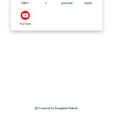
I9BET
x
pinterest
reddit
YouTube
Powered by
Songlink/Odesli