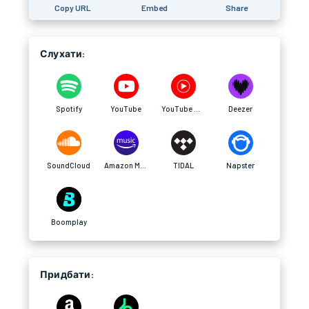
Copy URL
Embed
Share
Слухати:
Spotify
YouTube
YouTube Music
Deezer
SoundCloud
Amazon Music
TIDAL
Napster
Boomplay
Придбати: