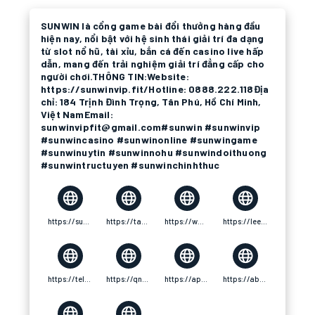
SUNWIN là cổng game bài đổi thưởng hàng đầu
hiện nay, nổi bật với hệ sinh thái giải trí đa dạng
từ slot nổ hũ, tài xỉu, bắn cá đến casino live hấp
dẫn, mang đến trải nghiệm giải trí đẳng cấp cho
người chơi.THÔNG TIN:Website:
https://sunwinvip.fit/Hotline: 0888.222.118Địa
chỉ: 184 Trịnh Đình Trọng, Tân Phú, Hồ Chí Minh,
Việt NamEmail:
sunwinvipfit@gmail.com#sunwin #sunwinvip
#sunwincasino #sunwinonline #sunwingame
#sunwinuytin #sunwinnohu #sunwindoithuong
#sunwintructuyen #sunwinchinhthuc
https://sunwinvip.fit/
https://tabelog.com/rvwr/sunwinvipfit/prof/
https://www.skool.com/@cong-game-sunwin-7996
https://leetcode.com/u/sunwinvipfit/
https://telegra.ph/sunwinvipfit-05-11
https://qna.habr.com/user/sunwinvipfit
https://app.readthedocs.org/profiles/sunwinvipfit/
https://about.me/sunwinvipfit