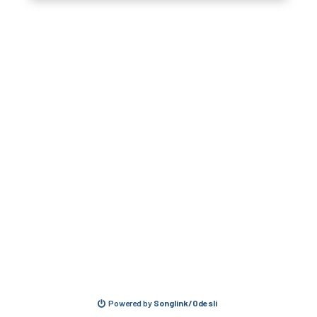
Powered by
Songlink/Odesli