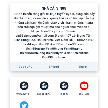
NHÀ CÁI SIN88
SIN88 là nền tảng giải trí trực tuyến uy tín, cung cấp đầy
đủ thể thao, casino live, game bài và nổ hũ hấp dẫn. Hệ
thống vận hành ổn định, giao dịch nhanh chóng, mang
đến trải nghiệm mượt mà cho người chơi. Website:
https://sin88z.jpn.com/ Email:
sin88zjpncom@gmail.com Địa chỉ: 107 Lê Trọng Tấn,
Bình Hưng Hòa, Hồ Chí Minh, Việt Nam SĐT: 0915441667
Hashtags: #sin88 #sin88vip #sin88casino
#sin88online #sin88nohu #sin88game
#sin88doithuong #sin88uytin #sin88chinhthuc
#sin88tructuyen
Copy URL
Embed
Share
www.twitch.tv
sin88z.jpn.com
x.com
YouTube