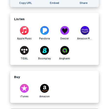
Copy URL
Embed
Share
Listen
Apple Music
Pandora
Deezer
Amazon Music
TIDAL
Boomplay
Anghami
Buy
iTunes
Amazon