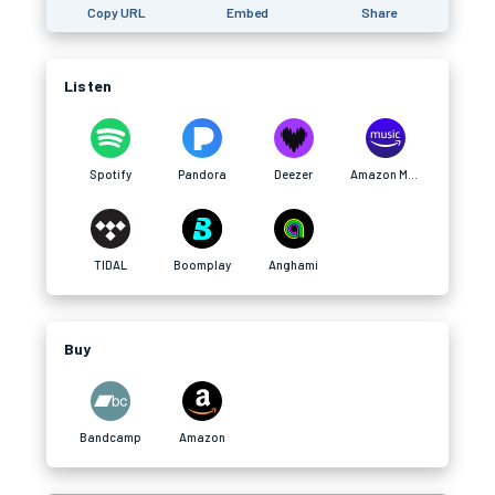
Copy URL
Embed
Share
Listen
Spotify
Pandora
Deezer
Amazon Music
TIDAL
Boomplay
Anghami
Buy
Bandcamp
Amazon