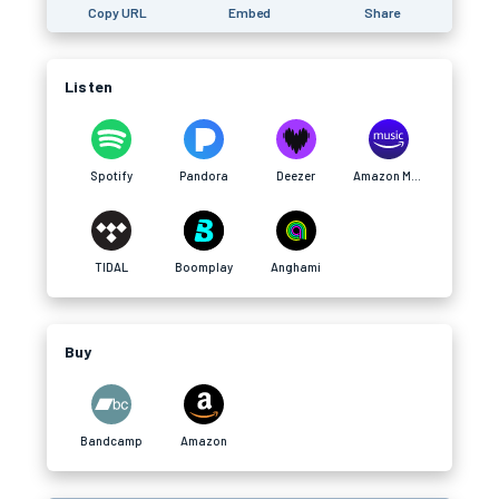
Copy URL
Embed
Share
Listen
Spotify
Pandora
Deezer
Amazon Music
TIDAL
Boomplay
Anghami
Buy
Bandcamp
Amazon