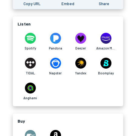
Copy URL
Embed
Share
Listen
Spotify
Pandora
Deezer
Amazon Music
TIDAL
Napster
Yandex
Boomplay
Anghami
Buy