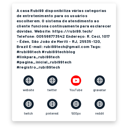
A casa Rubi99 disponibiliza várias categorias
de entretenimento para os usuários
escolherem. O sistema de atendimento ao
cliente funciona continuamente para esclarecer
dúvidas. Website: https://rubi99.tech/
Telefone: 005566773542 Endereço: R. Ceci, 1017
- Éden, São João de Meriti - RJ, 25535-120,
Brazil E-mail: rubi99tech@gmail.com Tags:
#rubi99tech #rubi99techblog
#linkpara_rubi99tech
#pagina_inicial_rubi99tech
#registro_rubi99tech
website
twitter
YouTube
gravatar
twitch
pinterest
500px
reddit