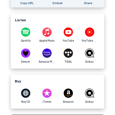
Copy URL
Embed
Share
Listen
Spotify
Apple Music
YouTube
YouTube Music
Deezer
Amazon Music
TIDAL
Qobuz
Buy
Buy CD
iTunes
Amazon
Qobuz