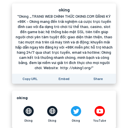
oking
"Oking _TRANG WEB CHÍNH THỨC OKING.COM ĐĂNG KÝ
+66K – Oking mang đến trải nghiệm cá cược trực tuyến
đỉnh cao với đa dạng trò chơi từ thể thao, casino, slot
đến game bài; hệ thống bảo mật SSL tiên tiến giúp
người chơi yên tâm tuyệt đối; giao diện thân thiện, thao
tác mượt mà trên cả máy tính và di động; khuyến mãi
hấp dẫn ngay khi đăng ký với +66K miễn phí; hỗ trợ khách
hàng 24/7 qua chat trực tuyến, email và hotline; Oking
cam kết trả thưởng nhanh chóng, minh bạch và công
bằng, đem lại niềm vui giải trí đích thực cho mọi người
chơi. Website: http://oking1.org/"
Copy URL
Embed
Share
oking
Oking
Oking
Oking
YouTube