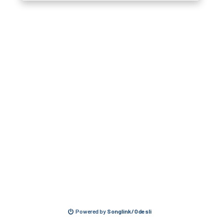
Powered by
Songlink/Odesli