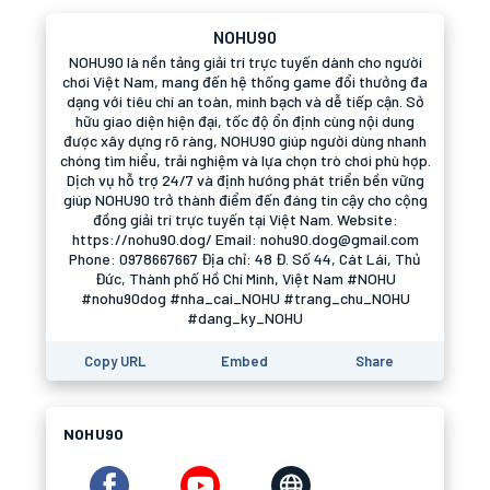
NOHU90
NOHU90 là nền tảng giải trí trực tuyến dành cho người
chơi Việt Nam, mang đến hệ thống game đổi thưởng đa
dạng với tiêu chí an toàn, minh bạch và dễ tiếp cận. Sở
hữu giao diện hiện đại, tốc độ ổn định cùng nội dung
được xây dựng rõ ràng, NOHU90 giúp người dùng nhanh
chóng tìm hiểu, trải nghiệm và lựa chọn trò chơi phù hợp.
Dịch vụ hỗ trợ 24/7 và định hướng phát triển bền vững
giúp NOHU90 trở thành điểm đến đáng tin cậy cho cộng
đồng giải trí trực tuyến tại Việt Nam. Website:
https://nohu90.dog/ Email: nohu90.dog@gmail.com
Phone: 0978667667 Địa chỉ: 48 Đ. Số 44, Cát Lái, Thủ
Đức, Thành phố Hồ Chí Minh, Việt Nam #NOHU
#nohu90dog #nha_cai_NOHU #trang_chu_NOHU
#dang_ky_NOHU
Copy URL
Embed
Share
NOHU90