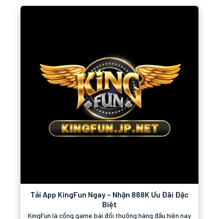
Tải App KingFun Ngay – Nhận 888K Ưu Đãi Đặc
Biệt
KingFun là cổng game bài đổi thưởng hàng đầu hiện nay