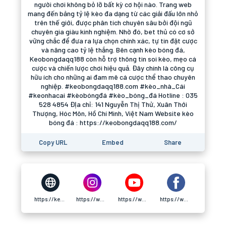
người chơi không bỏ lỡ bất kỳ cơ hội nào. Trang web
mang đến bảng tỷ lệ kèo đa dạng từ các giải đấu lớn nhỏ
trên thế giới, được phân tích chuyên sâu bởi đội ngũ
chuyên gia giàu kinh nghiệm. Nhờ đó, bet thủ có cơ sở
vững chắc để đưa ra lựa chọn chính xác, tự tin đặt cược
và nâng cao tỷ lệ thắng. Bên cạnh kèo bóng đá,
Keobongdaqq188 còn hỗ trợ thông tin soi kèo, mẹo cá
cược và chiến lược chơi hiệu quả. Đây chính là công cụ
hữu ích cho những ai đam mê cá cược thể thao chuyên
nghiệp. #keobongdaqq188.com #kèo_nhà_Cái
#keonhacai #kèobóngđá #kèo_bóng_đá Hotline : 035
528 4854 ĐỊa chỉ: 141 Nguyễn Thị Thử, Xuân Thới
Thượng, Hóc Môn, Hồ Chí Minh, Việt Nam Website kèo
bóng đá : https://keobongdaqq188.com/
Copy URL
Embed
Share
https://keobongdaqq188.com/
https://www.instagram.com/keobongdaqq188
https://www.youtube.com/@keobongdaqq188
https://www.facebook.com/keobongdaqq188