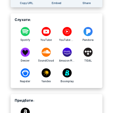
Copy URL
Embed
Share
Слухати:
Spotify
YouTube
YouTube Music
Pandora
Deezer
SoundCloud
Amazon Music
TIDAL
Napster
Yandex
Boomplay
Придбати: