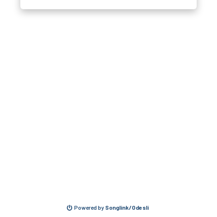
Powered by
Songlink/Odesli