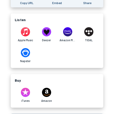
Copy URL
Embed
Share
Listen
Apple Music
Deezer
Amazon Music
TIDAL
Napster
Buy
iTunes
Amazon