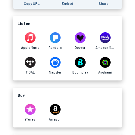
Copy URL
Embed
Share
Listen
Apple Music
Pandora
Deezer
Amazon Music
TIDAL
Napster
Boomplay
Anghami
Buy
iTunes
Amazon