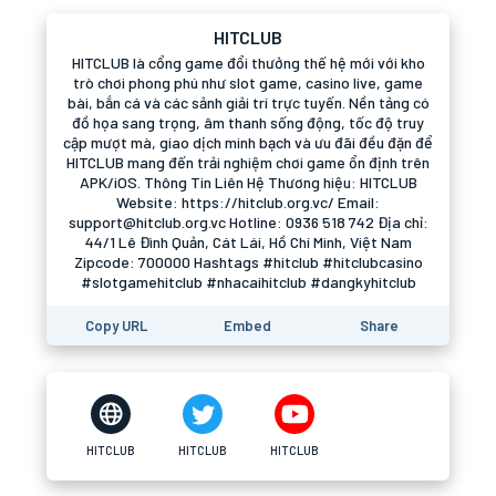
HITCLUB
HITCLUB là cổng game đổi thưởng thế hệ mới với kho
trò chơi phong phú như slot game, casino live, game
bài, bắn cá và các sảnh giải trí trực tuyến. Nền tảng có
đồ họa sang trọng, âm thanh sống động, tốc độ truy
cập mượt mà, giao dịch minh bạch và ưu đãi đều đặn để
HITCLUB mang đến trải nghiệm chơi game ổn định trên
APK/iOS. Thông Tin Liên Hệ Thương hiệu: HITCLUB
Website: https://hitclub.org.vc/ Email:
support@hitclub.org.vc Hotline: 0936 518 742 Địa chỉ:
44/1 Lê Đình Quản, Cát Lái, Hồ Chí Minh, Việt Nam
Zipcode: 700000 Hashtags #hitclub #hitclubcasino
#slotgamehitclub #nhacaihitclub #dangkyhitclub
Copy URL
Embed
Share
HITCLUB
HITCLUB
HITCLUB