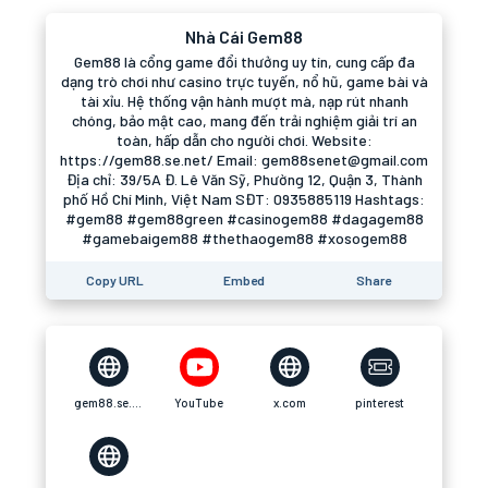
Nhà Cái Gem88
Gem88 là cổng game đổi thưởng uy tín, cung cấp đa
dạng trò chơi như casino trực tuyến, nổ hũ, game bài và
tài xỉu. Hệ thống vận hành mượt mà, nạp rút nhanh
chóng, bảo mật cao, mang đến trải nghiệm giải trí an
toàn, hấp dẫn cho người chơi. Website:
https://gem88.se.net/ Email: gem88senet@gmail.com
Địa chỉ: 39/5A Đ. Lê Văn Sỹ, Phường 12, Quận 3, Thành
phố Hồ Chí Minh, Việt Nam SĐT: 0935885119 Hashtags:
#gem88 #gem88green #casinogem88 #dagagem88
#gamebaigem88 #thethaogem88 #xosogem88
Copy URL
Embed
Share
gem88.se.net
YouTube
x.com
pinterest