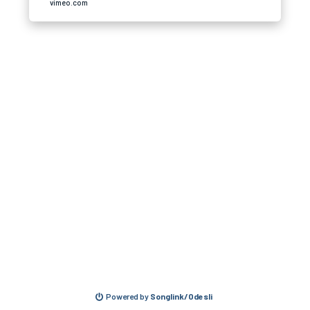
vimeo.com
Powered by
Songlink/Odesli