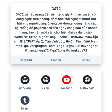
GA72
GA72 tự hào mang đến nền tảng giải trí trực tuyến với
công nghệ tiên phong, đảm bảo trải nghiệm mượt mà
nhất cho người dùng. Chúng tôi không ngừng nâng cấp
hệ thống để phục vụ nhu cầu ngày càng cao của khách
hàng, tạo nên một sân chơi hiện đại và đẳng cấp.
Website: https://ga72.org/ Phone: +84838317483 Địa
chỉ: B12/35JT Ấp 2, Tân Vĩnh Lộc, Hồ Chí Minh, Việt Nam
Email: ga72org@gmail.com Tags: #ga72 #linkvaoga72
#trangchuga72 #ga72org #dangkyga72
Copy URL
Embed
Share
ga72.org
x.com
YouTube
500px.com
Tumblr