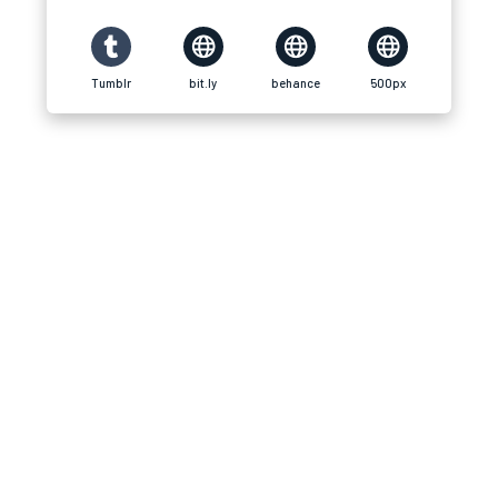
Tumblr
bit.ly
behance
500px