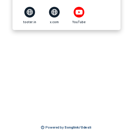
tooter.in
x.com
YouTube
Powered by
Songlink/Odesli