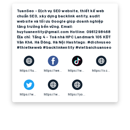
TuanSeo - Dịch vụ SEO website, thiết kế web
chuẩn SEO, xây dựng backlink entity, audit
website và tối ưu Google giúp doanh nghiệp
tăng trưởng bền vững. Email:
huytuanentity@gmail.com Hotline: 0961298468
Địa chỉ: Tầng 4 - Toà nhà HPC Landmark 105 KĐT
Văn Khê, Hà Đông, Hà Nội Hashtags: #dichvuseo
#thietkeweb #backlinkentity #vietbaichuanseo
https://tuanseo.com/
https://web.facebook.com/huytuanseo
https://www.tiktok.com/@huytuanseo
https://x.com/backlinktuanseo
https://www.pinterest.com/dichvuseotuanseo/
https://www.renderosity.com/users/id:1865836
https://youpic.com/tuan_seo/bio