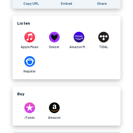
Copy URL
Embed
Share
Listen
Apple Music
Deezer
Amazon Music
TIDAL
Napster
Buy
iTunes
Amazon