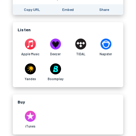
Copy URL
Embed
Share
Listen
Apple Music
Deezer
TIDAL
Napster
Yandex
Boomplay
Buy
iTunes