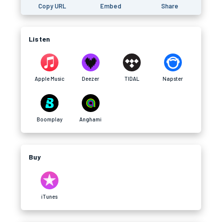
Copy URL
Embed
Share
Listen
Apple Music
Deezer
TIDAL
Napster
Boomplay
Anghami
Buy
iTunes