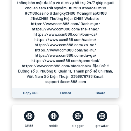
thống bảo mật đa lớp và dịch vụ hỗ trợ 24/7 giúp người
chơi an tâm trải nghiệm. #CM88 #nhacaiCM88
#CM88casino #dangkyCM88 #dangnhapCM88
#linkCM88 Thương Hiệu: CM88 Website:
https://www.ccm888.com/ Danh mục :
https://www.ccm888.com/the-thao/
https://www.ccm888.com/ban-ca/
https://www.ccm888.com/casino/
https://www.ccm888.com/xo-so/
https://www.ccm888.com/no-hu/
https://www.ccm888.com/da-ga/
https://www.ccm888.com/game-bai/
https://www.ccm888.com/blockchain/ Địa Chỉ: 2
Đường số 6, Phường 8, Quận 11, Thành phố Hồ Chí Minh,
Việt Nam Số Điện Thoại: 0356678798 Email:
support@ccm888.com
Copy URL
Embed
Share
CM88
reddit
blogger
gravatar