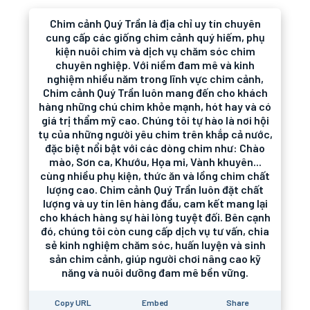
Chim cảnh Quý Trần là địa chỉ uy tín chuyên
cung cấp các giống chim cảnh quý hiếm, phụ
kiện nuôi chim và dịch vụ chăm sóc chim
chuyên nghiệp. Với niềm đam mê và kinh
nghiệm nhiều năm trong lĩnh vực chim cảnh,
Chim cảnh Quý Trần luôn mang đến cho khách
hàng những chú chim khỏe mạnh, hót hay và có
giá trị thẩm mỹ cao. Chúng tôi tự hào là nơi hội
tụ của những người yêu chim trên khắp cả nước,
đặc biệt nổi bật với các dòng chim như: Chào
mào, Sơn ca, Khướu, Họa mi, Vành khuyên...
cùng nhiều phụ kiện, thức ăn và lồng chim chất
lượng cao. Chim cảnh Quý Trần luôn đặt chất
lượng và uy tín lên hàng đầu, cam kết mang lại
cho khách hàng sự hài lòng tuyệt đối. Bên cạnh
đó, chúng tôi còn cung cấp dịch vụ tư vấn, chia
sẻ kinh nghiệm chăm sóc, huấn luyện và sinh
sản chim cảnh, giúp người chơi nâng cao kỹ
năng và nuôi dưỡng đam mê bền vững.
Copy URL
Embed
Share