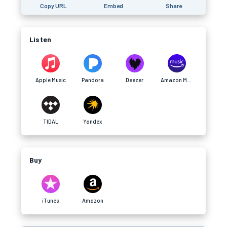
Copy URL
Embed
Share
Listen
Apple Music
Pandora
Deezer
Amazon Music
TIDAL
Yandex
Buy
iTunes
Amazon