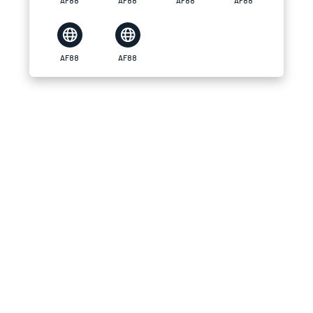
AF88
AF88
AF88
AF88
AF88
AF88