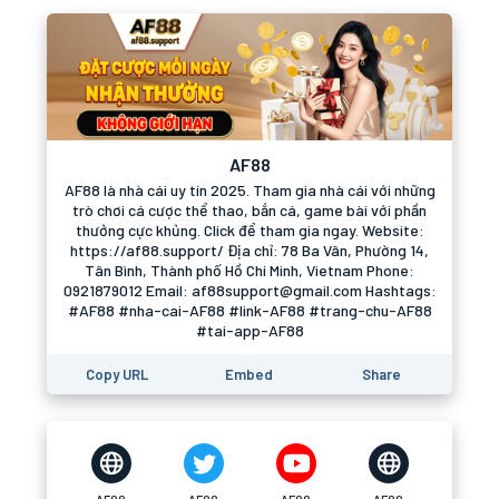
AF88
AF88 là nhà cái uy tín 2025. Tham gia nhà cái với những
trò chơi cá cược thể thao, bắn cá, game bài với phần
thưởng cực khủng. Click để tham gia ngay. Website:
https://af88.support/ Địa chỉ: 78 Ba Vân, Phường 14,
Tân Bình, Thành phố Hồ Chí Minh, Vietnam Phone:
0921879012 Email: af88support@gmail.com Hashtags:
#AF88 #nha-cai-AF88 #link-AF88 #trang-chu-AF88
#tai-app-AF88
Copy URL
Embed
Share