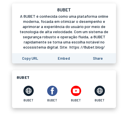
8UBET
A 8UBET é conhecida como uma plataforma online
moderna, focada em otimizar o desempenho e
aprimorar a experiência do usuário por meio de
tecnologia de alta velocidade. Com um sistema de
segurança robusto e operação fluida, a 8UBET
rapidamente se torna uma escolha notável no
ecossistema digital. Site: https://8ubet.blog/
Copy URL
Embed
Share
8UBET
8UBET
8UBET
8UBET
8UBET