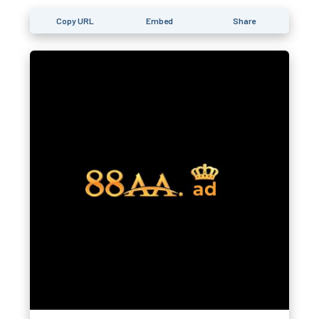
Copy URL
Embed
Share