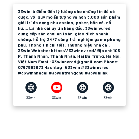
33win là điểm đến lý tưởng cho những tín đồ cá
cược, với quy mô ấn tượng và hơn 3.000 sản phẩm
giải trí đa dạng như casino, poker, bắn cá, nổ
hũ,... Là nhà cái uy tín hàng đầu, 33winnv.red
cung cấp sân chơi an toàn, giao dịch nhanh
chóng, hỗ trợ 24/7 cùng trải nghiệm game phong
phú. Thông tin chi tiết: Thương hiệu nhà cái:
33win Website: https://33winnv.red/ Địa chỉ: 105
P. Thanh Nhàn, Thanh Nhàn, Hai Bà Trưng, Hà Nội,
Việt Nam Email: 33winnvred@gmail.com Phone:
0767893873 Hashtag: #33win #33winnvred
#33winnhacai #33wintrangchu #33winlink
33win
33win
33win
33win